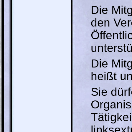
Die Mitg
den Ver
Öffentl
unterst
Die Mitg
heißt u
Sie dürf
Organis
Tätigkei
linksex