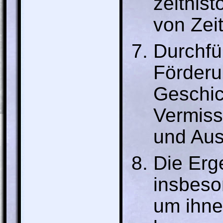
zeithis
von Zei
Durchfü
Förderu
Geschic
Vermiss
und Aus
Die Erg
insbeso
um ihne