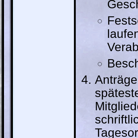
Gesch
Fests
laufe
Verab
Besch
Anträge
spätest
Mitglie
schriftl
Tagesor