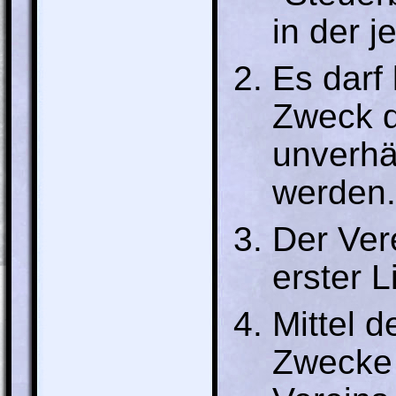
in der j
Es darf
Zweck d
unverhä
werden.
Der Vere
erster L
Mittel 
Zwecke 