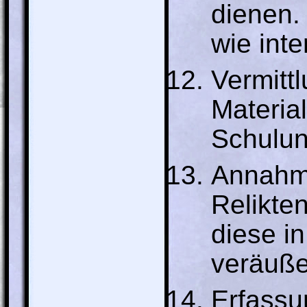
dienen.
wie int
Vermitt
Material
Schulu
Annahme
Relikte
diese i
veräuße
Erfassu