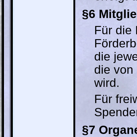
§6 Mitgli
Für die 
Förderb
die jew
die von
wird.
Für frei
Spenden
§7 Organ