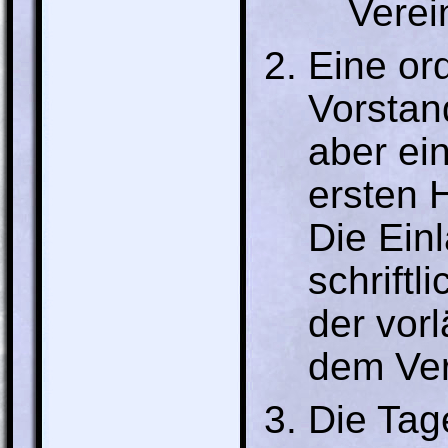
Verei
Eine or
Vorstan
aber ei
ersten 
Die Ein
schrift
der vor
dem Ver
Die Tag