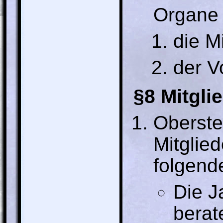
Organe 
die M
der V
§8 Mitgl
Oberste
Mitglie
folgend
Die J
berat