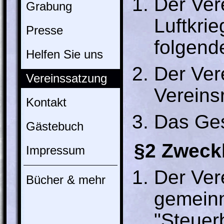
Der Ver
Grabung
Luftkri
Presse
folgend
Helfen Sie uns
Der Vere
Vereinssatzung
Vereins
Kontakt
Das Ges
Gästebuch
§2 Zwec
Impressum
Der Vere
Bücher & mehr
gemeinn
"Steuer