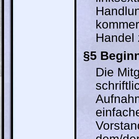
Handlung
kommerz
Handel 
§5 Beginn
Die Mit
schriftl
Aufnahm
einfach
Vorstand
dem/der 