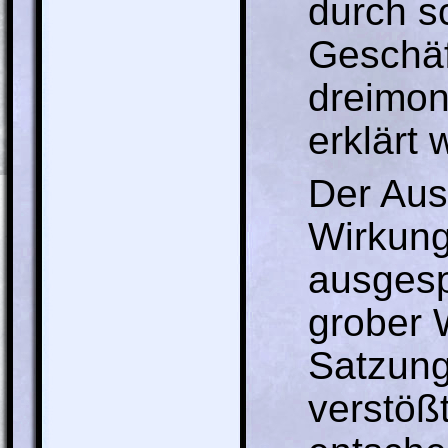
durch s
Geschäf
dreimon
erklärt 
Der Auss
Wirkung
ausgesp
grober 
Satzung
verstöß