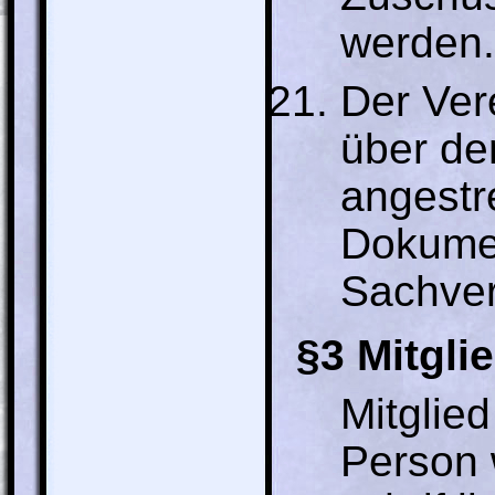
werden.
Der Ver
über den
angestr
Dokumen
Sachver
§3 Mitgli
Mitglied
Person w