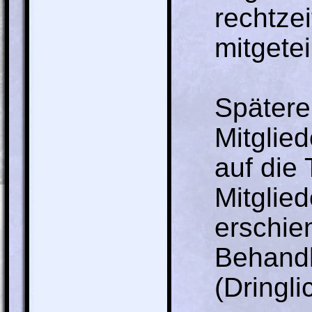
rechtze
mitgetei
Spätere
Mitglie
auf die
Mitglie
erschie
Behandl
(Dringli