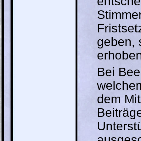
entsche
Stimmen
Fristse
geben, 
erhoben
Bei Bee
welchem
dem Mit
Beiträg
Unterst
ausgesc