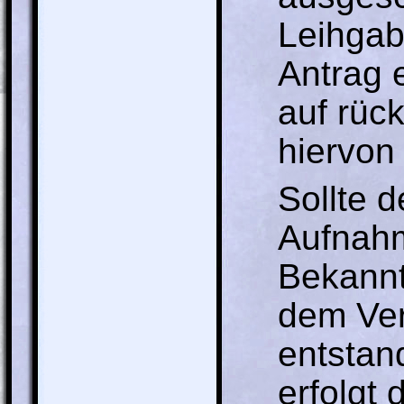
Leihgab
Antrag 
auf rüc
hiervon
Sollte d
Aufnahm
Bekannt
dem Ver
entstan
erfolgt