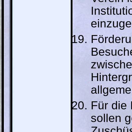
Institu
einzuge
Förderu
Besuche
zwische
Hinterg
allgeme
Für die
sollen 
Zuschüs