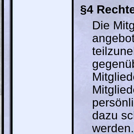
§4 Rechte
Die Mitg
angebot
teilzun
gegenüb
Mitglie
Mitglie
persönl
dazu sc
werden.