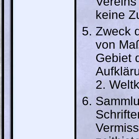
Vereins 
keine Z
Zweck d
von Maß
Gebiet 
Aufklär
2. Weltk
Sammlun
Schrift
Vermiss