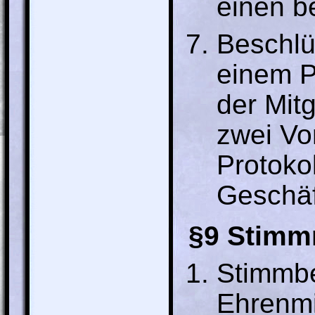
einen b
Beschlü
einem P
der Mit
zwei Vo
Protoko
Geschäf
§9 Stimm
Stimmbe
Ehrenmi