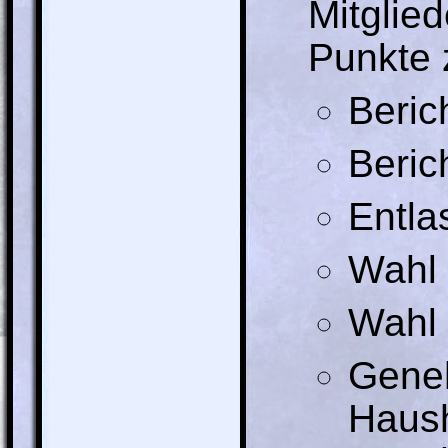
Mitglie
Punkte 
Beric
Beric
Entla
Wahl 
Wahl 
Gene
Haush