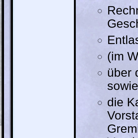
Rechn
Gesch
Entla
(im W
über 
sowie
die K
Vorst
Gremi